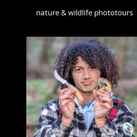
Zum
nature & wildlife phototours
Inhalt
springen